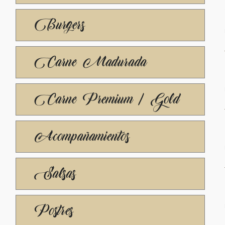
Burgers
Carne Madurada
Carne Premium / Gold
Acompañamientos
Salsas
Postres