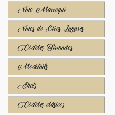
Vino Marroquí
Vinos de Otros Lugares
Cócteles Firmados
Mocktails
Shots
Cócteles clásicos