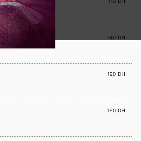
110 DH
 (ENSALADA ROJA)
340 DH
190 DH
190 DH