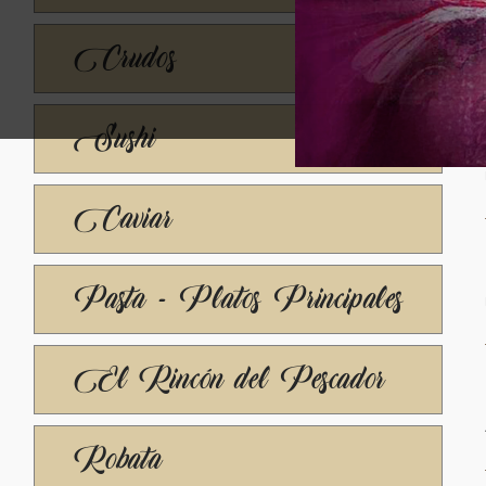
Crudos
Sushi
Caviar
Pasta - Platos Principales
El Rincón del Pescador
Robata