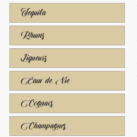
Tequila
Rhums
Liqueurs
Eaux de Vie
Cognacs
Champagnes