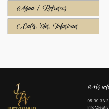
Agua / Refrescos
Cafés, Tés, Infusiones
Nos info
05 39 33 2
Info@leptiv