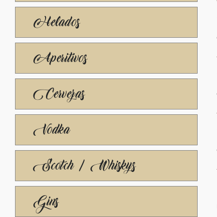
Helados
Aperitivos
Cervezas
Vodka
Scotch / Whiskys
Gins