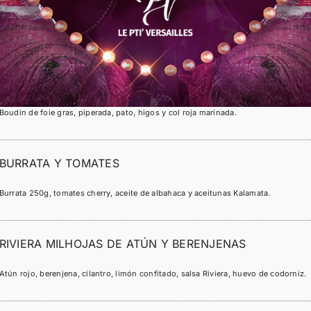
LA REMOLACHA
Remolachas marinadas en aceite de albahaca, nueces y queso de cabra fresco.
FOIE GRAS
Boudin de foie gras, piperada, pato, higos y col roja marinada.
BURRATA Y TOMATES
Burrata 250g, tomates cherry, aceite de albahaca y aceitunas Kalamata.
RIVIERA MILHOJAS DE ATÚN Y BERENJENAS
Atún rojo, berenjena, cilantro, limón confitado, salsa Riviera, huevo de codorniz.