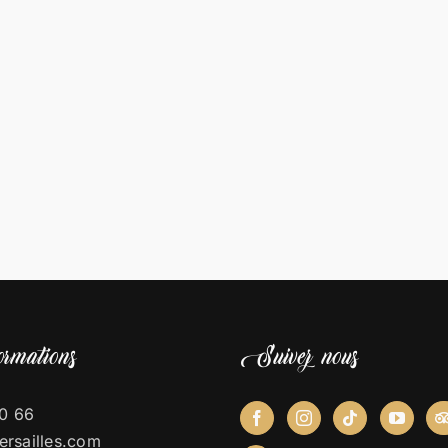
rmations
Suivez nous
0 66
ersailles.com